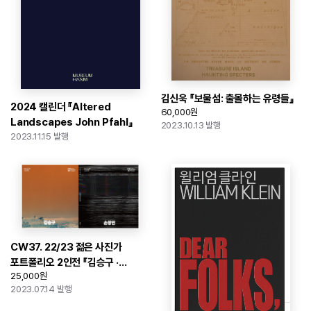
김신욱 『보물섬: 출몰하는 유령들』
2024 캘린더 『Altered
60,000원
Landscapes John Pfahl』
2023.10.13 발행
2023.11.15 발행
CW37. 22/23 젊은 사진가
포트폴리오 2인전 『김승구 ·
25,000원
손창안』
2023.07.14 발행