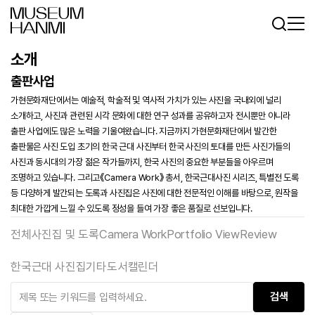
로그인
회원가입
KR
EN
소개
출판사업
가현문화재단에서는 예술적, 학술적 및 역사적 가치가 있는 사진을 국내외에 널리
소개하고, 사진과 관련된 시각 문화에 대한 연구 성과를 공유하고자 전시뿐만 아니라
출판 사업에도 많은 노력을 기울여왔습니다. 지금까지 가현문화재단에서 발간한
출판물은 사진 도입 초기의 한국 근대 사진부터 한국 사진의 토대를 만든 사진가들의
사진과 동시대의 가장 젊은 작가들까지, 한국 사진의 중요한 부분들을 아우르며
조명하고 있습니다. 그리고《Camera Work》 총서, 한국근대사진 시리즈, 특별전 도록
등 다양하게 발간되는 도록과 사진집은 사진에 대한 전문적인 이해를 바탕으로, 원작을
최대한 가깝게 느낄 수 있도록 정성을 들여 가장 좋은 품질로 선보입니다.
전체
사진집 및 도록
Camera Work
Portfolio ViewReview
한국근대 사진집
기타도서
캘린더