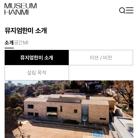
로그인
회원가입
KR
EN
뮤지엄한미 소개
소개
공간
MI
뮤지엄한미 소개
미션 / 비전
설립 목적