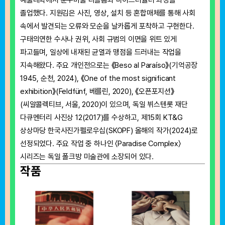
예술대학에서 순수미술 디플롬과 마이스터슐러 과정을
졸업했다. 지원김은 사진, 영상, 설치 등 혼합매체를 통해 사회
속에서 발견되는 오류와 모순을 날카롭게 포착하고 구현한다.
구태의연한 수사나 권위, 사회 규범의 이면을 위트 있게
파고들며, 일상에 내재된 균열과 맹점을 드러내는 작업을
지속해왔다. 주요 개인전으로는 《Beso al Paraíso》(기억공장
1945, 순천, 2024), 《One of the most significant
exhibition》(Feldfünf, 베를린, 2020), 《오픈포지션》
(씨알콜렉티브, 서울, 2020)이 있으며, 독일 뷔스텐롯 재단
다큐멘터리 사진상 12(2017)를 수상하고, 제15회 KT&G
상상마당 한국사진가펠로우십(SKOPF) 올해의 작가(2024)로
선정되었다. 주요 작업 중 하나인 〈Paradise Complex〉
시리즈는 독일 폴크방 미술관에 소장되어 있다.
작품