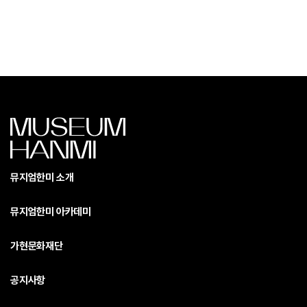
뮤지엄한미 소개
뮤지엄한미 아카데미
가현문화재단
공지사항