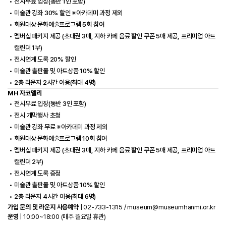
전시무료 입장(동반 1인 포함)
미술관 강좌 30% 할인 ※아카데미 과정 제외
회원대상 문화예술프로그램 5회 참여
멤버십 패키지 제공 (초대권 3매, 지하 카페 음료 할인 쿠폰 5매 제공, 프리미엄 아트
캘린더 1부)
전시연계 도록 20% 할인
미술관 출판물 및 아트상품 10% 할인
2층 라운지 2시간 이용(최대 4명)
MH 자코멜리
전시무료 입장(동반 3인 포함)
전시 개막행사 초청
미술관 강좌 무료 ※아카데미 과정 제외
회원대상 문화예술프로그램 10회 참여
멤버십 패키지 제공 (초대권 3매, 지하 카페 음료 할인 쿠폰 5매 제공, 프리미엄 아트
캘린더 2부)
전시연계 도록 증정
미술관 출판물 및 아트상품 10% 할인
2층 라운지 4시간 이용(최대 6명)
가입 문의 및 라운지 사용예약
| 02-733-1315 /
museum@museumhanmi.or.kr
운영
| 10:00~18:00 (매주 월요일 휴관)