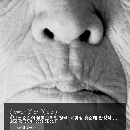
종료임박
전시
D-35
삼청별관
프로그램
전시
삼청
김포
《모든 순간이 꽃봉오리인 것을: 육명심·홍순태·한정식·박영숙》
2026. 03. 27. 금 ~ 2026. 08. 09. 일
자세히 알아보기