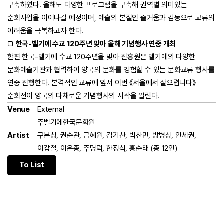
구축하였다. 올해도 다양한 프로그램을 구축해 권역별 의미있는
순회사업을 이어나갈 예정이며, 예술의 본질인 즐거움과 감동으로 교류의
어려움을 극복하고자 한다.
□
한국-벨기에 수교 120주년 맞아 올해 기념행사 연중 개최
한편 한국-벨기에 수교 120주년을 맞아 진흥원은 벨기에의 다양한
문화예술기관과 협력하여 양국의 문화를 경험할 수 있는 문화교류 행사를
연중 진행한다. 본격적인 교류에 앞서 이번 《서울에서 살으렵니다》
순회전이 양국의 다채로운 기념행사의 시작을 알린다.
Venue
External
주벨기에한국문화원
Artist
구본창, 권순관, 금혜원, 김기찬, 박찬민, 방병상, 안세권,
이갑철, 이은종, 주명덕, 한정식, 홍순태 (총 12인)
To List