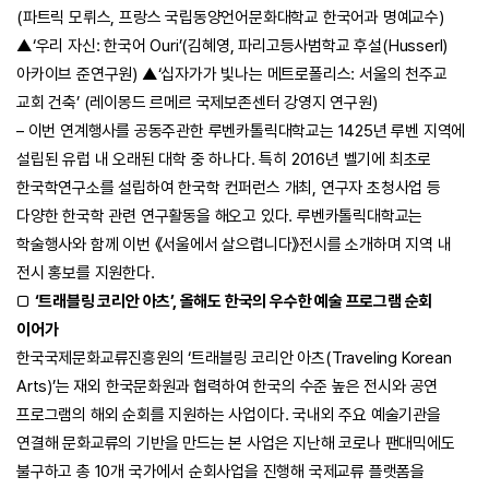
(파트릭 모뤼스, 프랑스 국립동양언어문화대학교 한국어과 명예교수)
▲‘우리 자신: 한국어 Ouri’(김혜영, 파리고등사범학교 후설(Husserl)
아카이브 준연구원) ▲‘십자가가 빛나는 메트로폴리스: 서울의 천주교
교회 건축’ (레이몽드 르메르 국제보존센터 강영지 연구원)
– 이번 연계행사를 공동주관한 루벤카톨릭대학교는 1425년 루벤 지역에
설립된 유럽 내 오래된 대학 중 하나다. 특히 2016년 벨기에 최초로
한국학연구소를 설립하여 한국학 컨퍼런스 개최, 연구자 초청사업 등
다양한 한국학 관련 연구활동을 해오고 있다. 루벤카톨릭대학교는
학술행사와 함께 이번 《서울에서 살으렵니다》전시를 소개하며 지역 내
전시 홍보를 지원한다.
□
‘트래블링 코리안 아츠’, 올해도 한국의 우수한 예술 프로그램 순회
이어가
한국국제문화교류진흥원의 ‘트래블링 코리안 아츠(Traveling Korean
Arts)’는 재외 한국문화원과 협력하여 한국의 수준 높은 전시와 공연
프로그램의 해외 순회를 지원하는 사업이다. 국내외 주요 예술기관을
연결해 문화교류의 기반을 만드는 본 사업은 지난해 코로나 팬대믹에도
불구하고 총 10개 국가에서 순회사업을 진행해 국제교류 플랫폼을