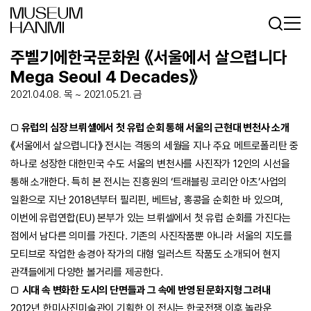
Log In
Sign In
KR
EN
주벨기에한국문화원 《서울에서 살으렵니다
Mega Seoul 4 Decades》
2021.04.08. 목 ~ 2021.05.21. 금
□
유럽의 심장 브뤼셀에서 첫 유럽 순회 통해 서울의 근현대 변천사 소개
《서울에서 살으렵니다》 전시는 격동의 세월을 지나 주요 메트로폴리탄 중
하나로 성장한 대한민국 수도 서울의 변천사를 사진작가 12인의 시선을
통해 소개한다. 특히 본 전시는 진흥원의 ‘트래블링 코리안 아츠’사업의
일환으로 지난 2018년부터 필리핀, 베트남, 홍콩을 순회한 바 있으며,
이번에 유럽연합(EU) 본부가 있는 브뤼셀에서 첫 유럽 순회를 가진다는
점에서 남다른 의미를 가진다. 기존의 사진작품뿐 아니라 서울의 지도를
모티브로 작업한 송경아 작가의 대형 일러스트 작품도 소개되어 현지
관객들에게 다양한 볼거리를 제공한다.
□
시대 속 변화한 도시의 단면들과 그 속에 반영된 문화지형 그려내
2012년 한미사진미술관이 기획한 이 전시는 한국전쟁 이후 놀라운