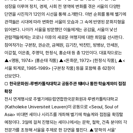
성장을 이루며 정치, 경제, 사회 전 영역에 변화를 겪은 서울의 다양한
단면을 사진작가 12인의 시선을 통해 소개한다. 이번 순회를 통해 벨기에
관객들은 시대에 따라 변화한 서울의 모습과 그 속에 반영된 문화지형을
읽어본다. 나아가 서울을 방문했던 이들에게는 공감을, 서울이 낯선
관람객들에게는 코로나 이후의 새로운 여행지에 대한 희망을 선사한다.
참여작가는 구본창, 권순관, 금혜원, 김기찬, 박찬민, 방병상, 안세권,
이갑철, 이은종, 주명덕, 한정식, 홍순태 등 총 12인이다. 대표작으로는
▲<명동, 1974> (홍순태 작품) ▲<돈화문, 1972> (한정식 작품), ▲<
서울 퇴계로, 1985-1989> (구본창 작품) 등을 포함해 총 62점이
선보인다.
□
한국문화원-루벤카톨릭대학교 공동주관 웨비나 통한 학술계와의 접점
확장
전시 연계행사로 주벨기에유럽연합한국문화원과 루벤카톨릭대학교
(Katholieke Universiteit Leuven)이 공동으로 <Seoul, Soul of
Asia> 비대면 세미나 시리즈를 개최해 벨기에 학술계와 접점을 확장할
예정이다. 3일에 걸쳐 진행되는 세미나에서는 문학, 철학, 건축 분야의 각
전문가를 초청해 서울을 주제로 한 강연을 펼친다. ▲‘문학의 서울’