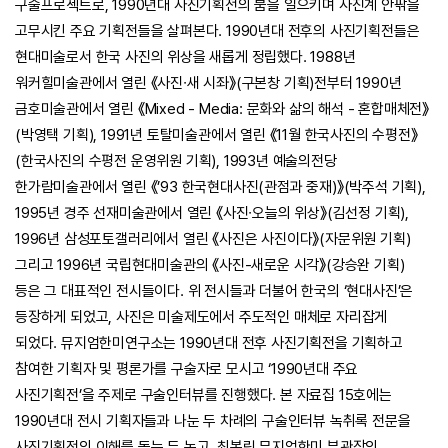
구술프로젝트로, 1990년대 사진기획전의 붐을 일으키며 사진계 안팎을
고무시킨 주요 기획전들을 살펴본다. 1990년대 전후의 사진기획전들은
현대미술로서 한국 사진의 위상을 새롭게 정립했다. 1988년
워커힐미술관에서 열린 《사진∙새 시좌》(구본창 기획)전부터 1990년
금호미술관에서 열린 《Mixed - Media: 문화와 삶의 해석 - 혼합매체전》
(박영택 기획), 1991년 토탈미술관에서 열린 《11월 한국사진의 수평전》
(한국사진의 수평전 운영위원 기획), 1993년 예술의전당
한가람미술관에서 열린 《’93 한국현대사진(관점과 중재)》(박주석 기획),
1995년 경주 선재미술관에서 열린 《사진∙오늘의 위상》(김선정 기획),
1996년 삼성포토갤러리에서 열린 《사진은 사진이다》(자문위원 기획)
그리고 1996년 국립현대미술관의 《사진-새로운 시각》(강승완 기획)
등은 그 대표적인 전시들이다. 위 전시들과 더불어 한국의 ‘현대사진’은
등장하게 되었고, 사진은 미술제도에서 주도적인 매체로 자리잡게
되었다. 뮤지엄한미연구소는 1990년대 전후 사진기획전을 기획하고
참여한 기획자 및 평론가를 구술자로 모시고 ‘1990년대 주요
사진기획전’을 주제로 구술인터뷰를 진행했다. 본 자료집 15호에는
1990년대 전시 기획자들과 나눈 두 차례의 구술인터뷰 녹취록 전문을
사진기획전의 이해를 돕는 두 논고, 최봉림 뮤지엄한미 부관장의