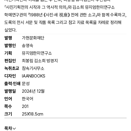
「사진기획전의 시작과 그 역사적 의의」와 김소희 뮤지엄한미연구소
학예연구관의 「1988년 《사진·새 視座》 전에 관한 소고」와 함께 수록하고,
도록의 전시 서문 및 작품 목록 그리고 참고 자료 목록을 차례로 정리해
실었다.
발행
가현문화재단
발행인
송영숙
기획
뮤지엄한미연구소
편집인
최봉림 김소희 방경지
녹취초교
참속기사무소
디자인
IAANBOOKS
출력·인쇄
문성
발행일
2024년 12월
언어
한국어
쪽수
201
크기
25X18.5cm
목차