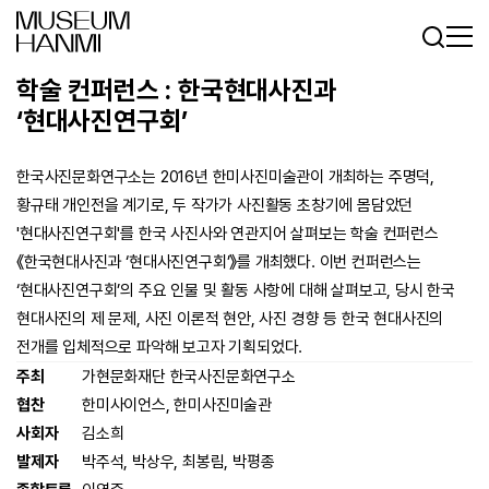
로그인
회원가입
KR
EN
학술 컨퍼런스 : 한국현대사진과
‘현대사진연구회’
한국사진문화연구소는 2016년 한미사진미술관이 개최하는 주명덕,
황규태 개인전을 계기로, 두 작가가 사진활동 초창기에 몸담았던
'현대사진연구회'를 한국 사진사와 연관지어 살펴보는 학술 컨퍼런스
《한국현대사진과 ‘현대사진연구회’》를 개최했다. 이번 컨퍼런스는
‘현대사진연구회’의 주요 인물 및 활동 사항에 대해 살펴보고, 당시 한국
현대사진의 제 문제, 사진 이론적 현안, 사진 경향 등 한국 현대사진의
전개를 입체적으로 파악해 보고자 기획되었다.
주최
가현문화재단 한국사진문화연구소
협찬
한미사이언스, 한미사진미술관
사회자
김소희
발제자
박주석, 박상우, 최봉림, 박평종