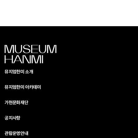
뮤지엄한미 소개
뮤지엄한미 아카데미
가현문화재단
공지사항
관람운영안내