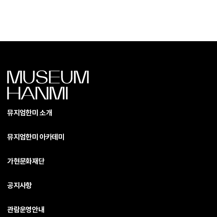
뮤지엄한미 소개
뮤지엄한미 아카데미
가현문화재단
공지사항
관람운영안내