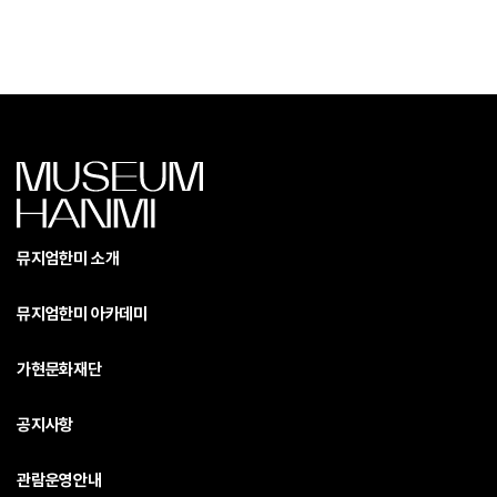
뮤지엄한미 소개
뮤지엄한미 아카데미
가현문화재단
공지사항
관람운영안내