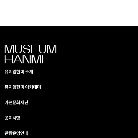
뮤지엄한미 소개
뮤지엄한미 아카데미
가현문화재단
공지사항
관람운영안내