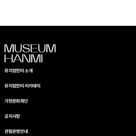
뮤지엄한미 소개
뮤지엄한미 아카데미
가현문화재단
공지사항
관람운영안내