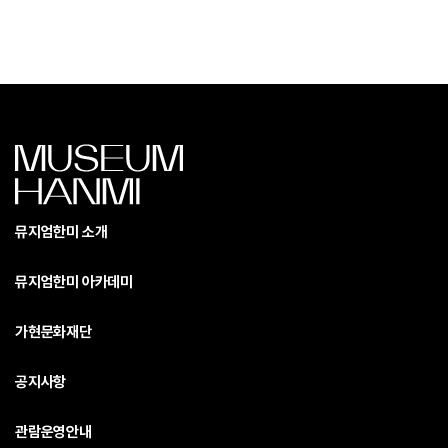
뮤지엄한미 소개
뮤지엄한미 아카데미
가현문화재단
공지사항
관람운영안내