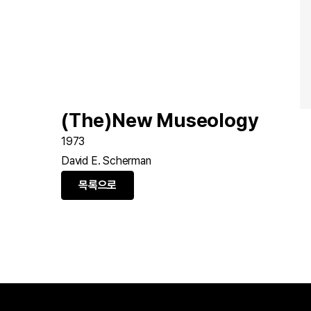
(The)New Museology
1973
David E. Scherman
목록으로