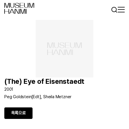
로그인
회원가입
KR
EN
(The) Eye of Eisenstaedt
2001
Peg Goldstein[Edt], Sheila Metzner
목록으로