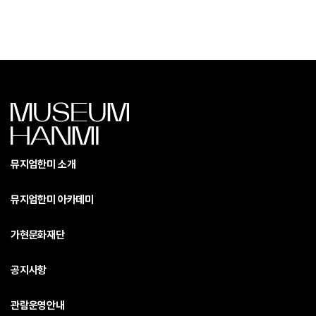
뮤지엄한미 소개
뮤지엄한미 아카데미
가현문화재단
공지사항
관람운영안내