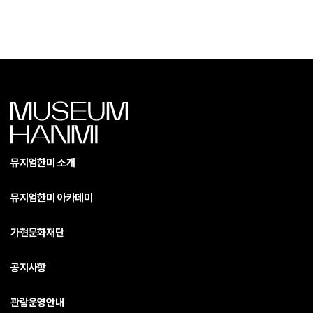
뮤지엄한미 소개
뮤지엄한미 아카데미
가현문화재단
공지사항
관람운영안내