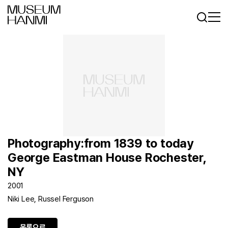
로그인
회원가입
KR
EN
Photography:from 1839 to today
George Eastman House Rochester,
NY
2001
Niki Lee, Russel Ferguson
목록으로