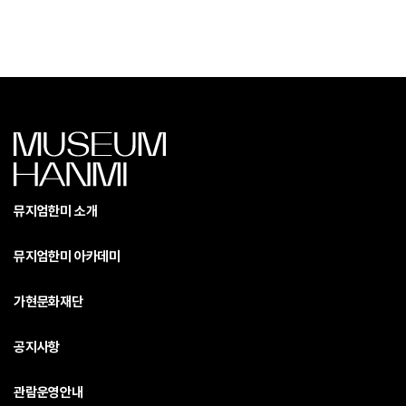
뮤지엄한미 소개
뮤지엄한미 아카데미
가현문화재단
공지사항
관람운영안내