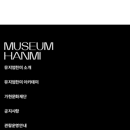
뮤지엄한미 소개
뮤지엄한미 아카데미
가현문화재단
공지사항
관람운영안내