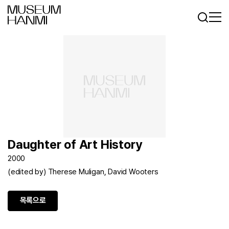
로그인
회원가입
KR
EN
Daughter of Art History
2000
(edited by) Therese Muligan, David Wooters
목록으로