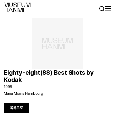
로그인
회원가입
KR
EN
Eighty-eight(88) Best Shots by
Kodak
1998
Maria Morris Hambourg
목록으로