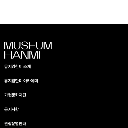
뮤지엄한미 소개
뮤지엄한미 아카데미
가현문화재단
공지사항
관람운영안내