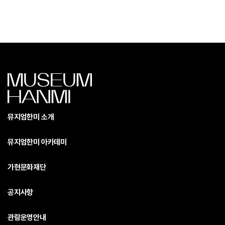
뮤지엄한미 소개
뮤지엄한미 아카데미
가현문화재단
공지사항
관람운영안내