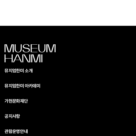
뮤지엄한미 소개
뮤지엄한미 아카데미
가현문화재단
공지사항
관람운영안내