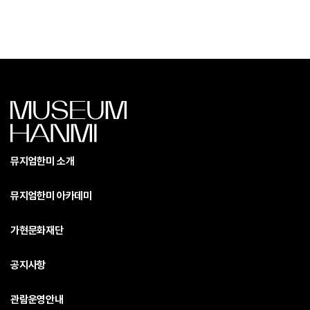
뮤지엄한미 소개
뮤지엄한미 아카데미
가현문화재단
공지사항
관람운영안내