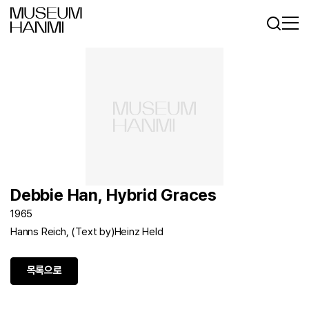
로그인
회원가입
KR
EN
Debbie Han, Hybrid Graces
1965
Hanns Reich, (Text by)Heinz Held
목록으로