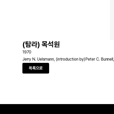
(탐라) 목석원
1970
Jerry N. Uelsmann, (introduction by)Peter C. Bunnell
목록으로