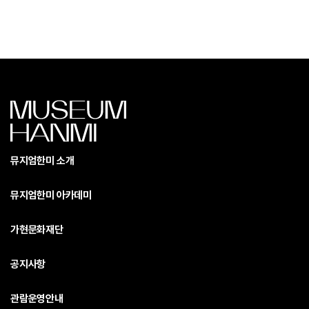
뮤지엄한미 소개
뮤지엄한미 아카데미
가현문화재단
공지사항
관람운영안내