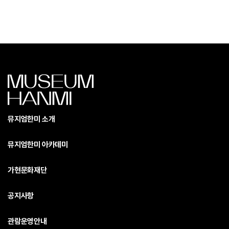
뮤지엄한미 소개
뮤지엄한미 아카데미
가현문화재단
공지사항
관람운영안내