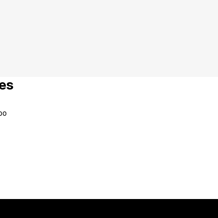
es
oo