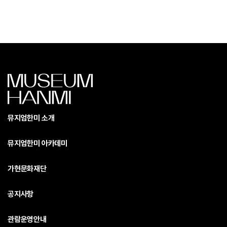
뮤지엄한미 소개
뮤지엄한미 아카데미
가현문화재단
공지사항
관람운영안내