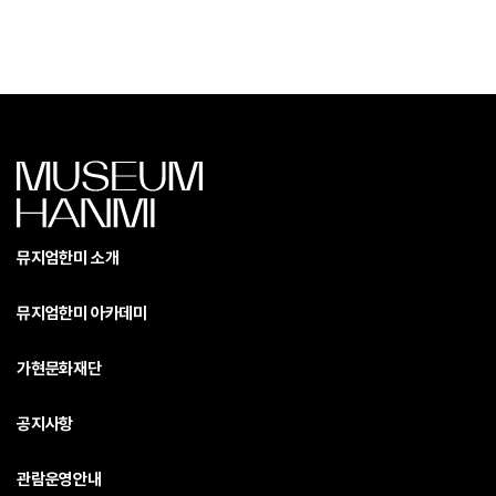
뮤지엄한미 소개
뮤지엄한미 아카데미
가현문화재단
공지사항
관람운영안내