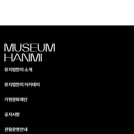
뮤지엄한미 소개
뮤지엄한미 아카데미
가현문화재단
공지사항
관람운영안내