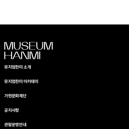
뮤지엄한미 소개
뮤지엄한미 아카데미
가현문화재단
공지사항
관람운영안내