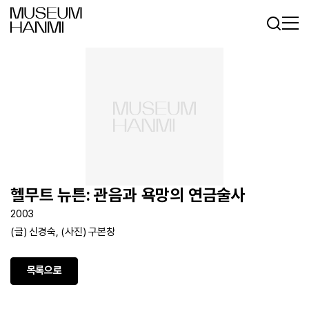
로그인
회원가입
KR
EN
헬무트 뉴튼: 관음과 욕망의 연금술사
2003
(글) 신경숙, (사진) 구본창
목록으로