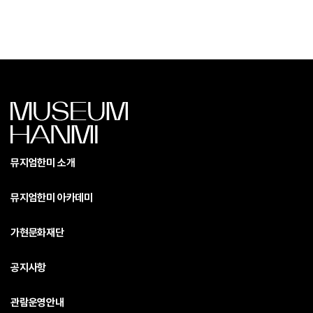
뮤지엄한미 소개
뮤지엄한미 아카데미
가현문화재단
공지사항
관람운영안내