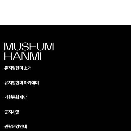
뮤지엄한미 소개
뮤지엄한미 아카데미
가현문화재단
공지사항
관람운영안내