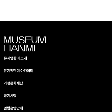
뮤지엄한미 소개
뮤지엄한미 아카데미
가현문화재단
공지사항
관람운영안내