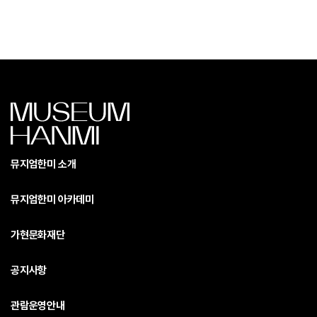
뮤지엄한미 소개
뮤지엄한미 아카데미
가현문화재단
공지사항
관람운영안내