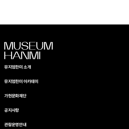
뮤지엄한미 소개
뮤지엄한미 아카데미
가현문화재단
공지사항
관람운영안내