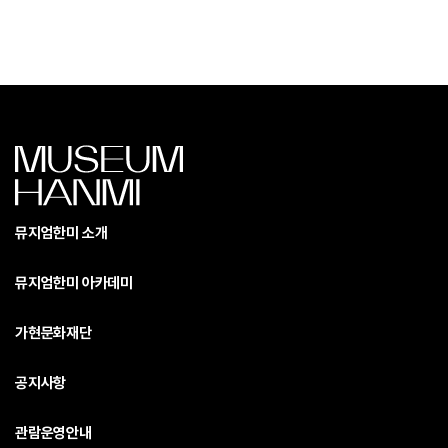
뮤지엄한미 소개
뮤지엄한미 아카데미
가현문화재단
공지사항
관람운영안내