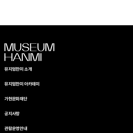
뮤지엄한미 소개
뮤지엄한미 아카데미
가현문화재단
공지사항
관람운영안내