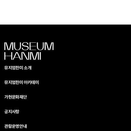
뮤지엄한미 소개
뮤지엄한미 아카데미
가현문화재단
공지사항
관람운영안내