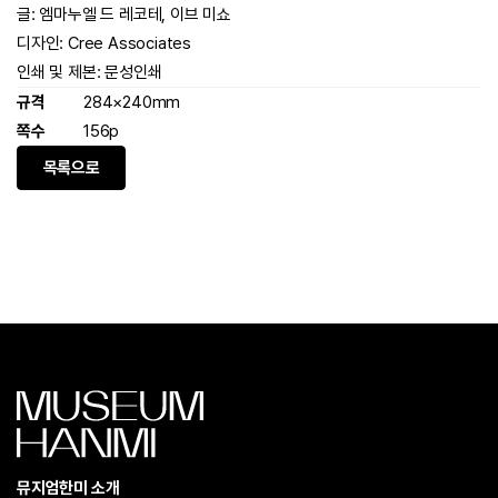
글: 엠마누엘 드 레코테, 이브 미쇼
디자인: Cree Associates
인쇄 및 제본: 문성인쇄
규격
284×240mm
쪽수
156p
목록으로
뮤지엄한미 소개