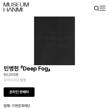
로그인
회원가입
KR
EN
민병헌 『Deep Fog』
80,000원
2011.03.12 발행
온라인 판매처
발행: 가현문화재단