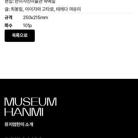
편집: 한미사진미술관 학예실
글: 최봉림, 이이자와 고타로, 테레다 마유미
규격
250x215mm
쪽수
101p
목록으로
뮤지엄한미 소개