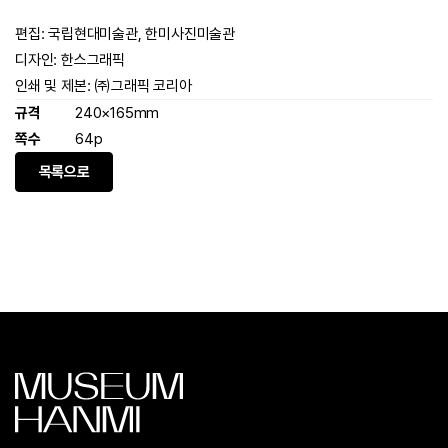
편집: 국립현대미술관, 한미사진미술관
디자인: 한스그래픽
인쇄 및 제본: ㈜그래픽 코리아
규격
240×165mm
쪽수
64p
목록으로