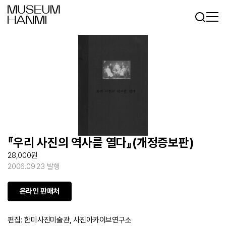
로그인
회원가입
KR
EN
『우리 사진의 역사를 열다』(개정증보판)
28,000원
2006.09.23 발행
온라인 판매처
편집: 한미사진미술관, 사진아카이브연구소