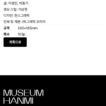
글: 이경민, 박종기
영상 스틸: 이상현
디자인: 한스그래픽
인쇄 및 제본: ㈜그래픽 코리아
규격
240×165mm
쪽수
103p
목록으로