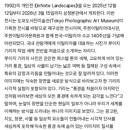
1992)
의 개인전 《
Infinite Landscapes
》을 오는
2025
년
12
월
12
일부터
2026
년
3
월
15
일까지 삼청본관에서 개최한다
.
이번
전시는 도쿄도사진미술관
(Tokyo Photographic Art Museum)
이
기획한 전시를 바탕으로 재구성한 전시이며
,
주한이탈리아대사관,
주한이탈리아문화원과 함께 한국
–
이탈리아 수교
140
주년을 기념해
마련되었다
.
국내 관람객에게 이탈리아를 대표하는 사진가 루이지
기리의 작업 세계 전반을 처음으로 소개하는 자리다
.
루이지 기리의 사진은 은은한 파스텔 톤의 색채
,
고요하게 비어 있는
거리 풍경
,
일상의 사물이 남기는 넓은 여백 등 절제된 구성 속에서
특유의 감정과 리듬을 만들어내는 것으로 잘 알려져 있다
.
이러한
이미지에는 익숙한 장면을 새로운 방식으로 바라보고자 한 기리의
시각적 실험이 포함되어 있다
.
기리는
“
풍경을 처음이자 마지막인
것처럼 바라보면 세상의 모든 풍경에 속하게 되는 감각을 느낀다
”
고
말하며
,
눈앞의 장면을 단순한 현실의 일부가 아니라 우리가 세계를
이해하는 방식을 드러내는 하나의 이미지로 보았다
.
그는 광고판
,
지도
,
창문
,
사물 등 일상적 요소들이 만들어내는 시각적 단서를
세심하게 포착해 익숙한 풍경 속에 숨어 있는 이미지의 질서를