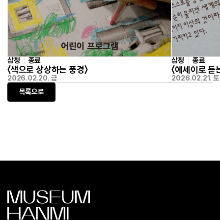
삼청
종료
삼청
종료
〈색으로 상상하는 풍경〉
〈에세이로 듣
2026.02.20. 금
2026.02.21. 토
목록으로