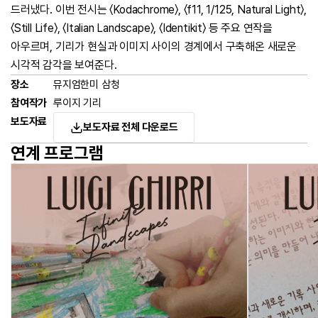
드러냈다
.
이번 전시는 〈
Kodachrome
〉
,
〈
f11, 1/125, Natural Light
〉
,
〈
Still Life
〉
,
〈
Italian Landscape
〉
,
〈
Identikit
〉 등 주요 연작을
아우르며
,
기리가 현실과 이미지 사이의 경계에서 구축해온 새로운
시각적 감각을 보여준다
.
장소
뮤지엄한미 삼청
참여작가
루이지 기리
보도자료
보도자료 전체 다운로드
연계 프로그램