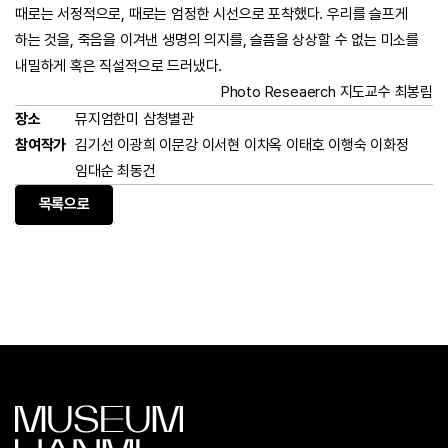
때로는 서정적으로,
때로는 엄정한 시선으로 포착했다.
우리를 슬프게
하는 것을, 죽음을 이겨낸 생명의 의지를, 슬픔을 상상할 수 없는 미소를
내밀하게 혹은 직설적으로 드러냈다.
Photo Reseaerch 지도교수 최봉림
장소
뮤지엄한미 삼청별관
참여작가
김기선 이광희 이문강 이서현 이차옥 이태호 이행숙 이화정
임대순 최동건
목록으로