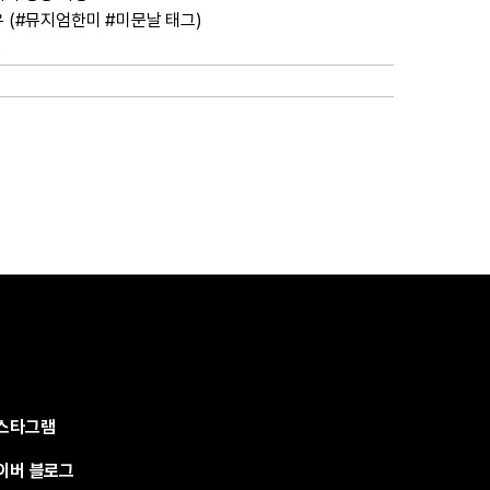
유 (#뮤지엄한미 #미문날 태그)
)
스타그램
이버 블로그