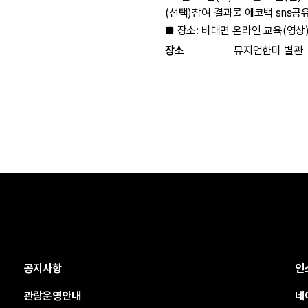
(선택)참여 결과물 에코백 sns공
■ 장소: 비대면 온라인 교육(영상
장소
뮤지엄한미 별관
공지사항
인
관람운영안내
네