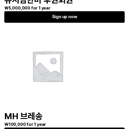
₩
5,000,000
for 1 year
Sign up now
MH 브레송
₩
100,000
for 1 year