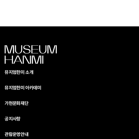
뮤지엄한미 소개
뮤지엄한미 아카데미
가현문화재단
공지사항
관람운영안내