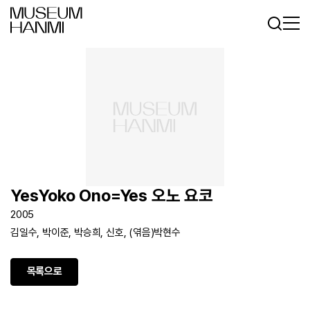
로그인
회원가입
KR
EN
YesYoko Ono=Yes 오노 요코
2005
김일수, 박이준, 박승희, 신호, (엮음)박현수
목록으로